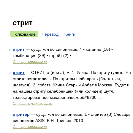
стрит
Толкование
Перевод
Книги
стрит
— сущ., кол во синонимов: 4 • катание (10) •
1
комбинация (39) • стрейт (2) • …
Словарь синонимов
стрит
— СТРИТ, а (или а), м. 1. Улица. По стриту гулять. На
2
стрите встретились. По стритам шлёндрать (болтаться,
шляться). 2. собств. Улица Старый Арбат в Москве. Будет и
на нашем стриту селебрейшен (или холидей) шутл.
травестированное макароническое&#8230; …
Словарь русского арго
стритёр
— сущ., кол во синонимов: 1 • стритер (3) Словарь
3
синонимов ASIS. В.Н. Тришин. 2013 …
Словарь синонимов