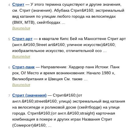
Стрит
— У этого термина существуют и другие значения,
4
см. Стрит (значения). Абубака Стрит&#160; экстремальный
вид катания по улицам любого города на велосипедах
(BMX, MTB), скейтбордах …
Википедия
Стрит-арт
— в квартале Кипс Бей на Манхэттене Стрит арт
5
(англ.&#160;Street art&#160; уличное искусство)&#160;
изобразительное искусство, отличительной осо …
Википедия
Стрит-панк
— Направление: Хардкор панк Истоки: Панк
6
рок, Oi! Место и время возникновения: Начало 1980 х,
Великобритания и Швеция См. также …
Википедия
Стрит (значения)
— Стрит&#160;(от
7
англ.&#160;street&#160; улица) экстремальный вид катания
на велосипеде и роликовой доске (скейтборде) на улице
города. Стрит&#160;(от англ.&#160;straight) карточная
комбинация в покере и других играх Названия Стрит
(Сомерсет)&#160; …