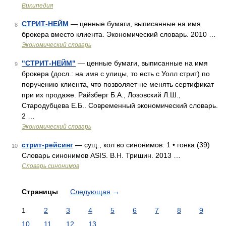
Википедия
СТРИТ-НЕЙМ
— ценные бумаги, выписанные на имя
8
брокера вместо клиента. Экономический словарь. 2010 …
Экономический словарь
"СТРИТ-НЕЙМ"
— ценные бумаги, выписанные на имя
9
брокера (досл.: на имя с улицы, то есть с Уолл стрит) по
поручению клиента, что позволяет не менять сертификат
при их продаже. Райзберг Б.А., Лозовский Л.Ш.,
Стародубцева Е.Б.. Современный экономический словарь.
2 …
Экономический словарь
стрит-рейсинг
— сущ., кол во синонимов: 1 • гонка (39)
10
Словарь синонимов ASIS. В.Н. Тришин. 2013 …
Словарь синонимов
Страницы
Следующая
→
1
2
3
4
5
6
7
8
9
10
11
12
13